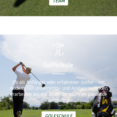
TEAM
Golfschule
Ob als Anfänger oder erfahrener Golfer - mit
modernsten Unterrichts- und Analysemethoden
erarbeiten wir mit Ihnen die zu Ihnen passende
Golftechnik.
GOLFSCHULE