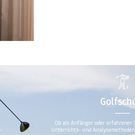
Golfsch
Ob als Anfänger oder erfahrener 
Unterrichts- und Analysemethoden 