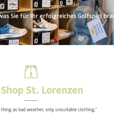
was Sie für Ihr erfolgreiches Golfspiel br
 Shop St. Lorenzen
 thing as bad weather, only unsuitable clothing."