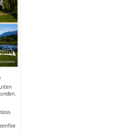
s
uiten
Runden.
hloss
reenfee