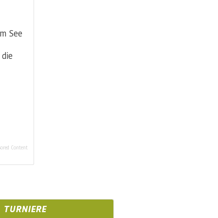
am See
 die
ored Content
TURNIERE