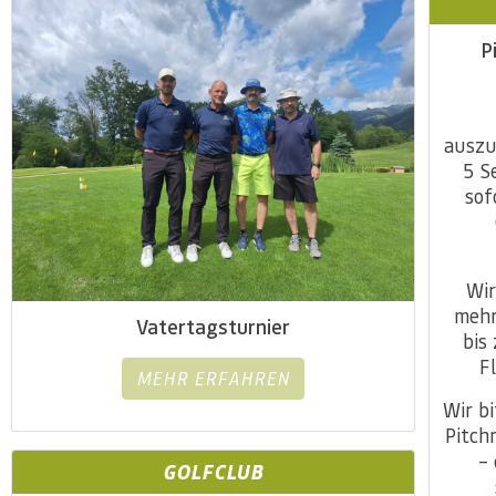
P
auszu
5 S
sof
Wir
mehr
Vatertagsturnier
bis
F
MEHR ERFAHREN
Wir bi
Pitch
–
GOLFCLUB