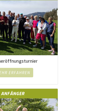
neröffnungsturnier
MEHR ERFAHREN
ANFÄNGER